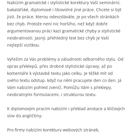
Nabízím gramatické i stylistické korektury Vaší seminární,
bakalářské, diplomové i libovolné jiné práce. Chcete si být
jisti, že práce, kterou odevzdáváte, je po všech stránkách
bez chyb. Protože není nic horšího, než když dobře
argumentovanou práci kazí gramatické chyby a stylistické
neobratnosti. Jasný, přehledný text bez chyb je Vaší
nejlepší vizitkou.
Vyřeším za Vás problémy a záludnosti odborného stylu. Od
oprav překlepů, přes drobné stylistické úpravy, až po
komentáře k výstavbě textu jako celku. Je těžké mít od
svého textu odstup, když na něm pracujete den co den. Já
Vám nabízím pohled zvenčí. Pomůžu Vám s překlepy,
neobratnými formulacemi, i strukturou textu.
K diplomovým pracím nabízím i překlad anotace a klíčových
slov do angličtiny.
Pro firmy nabízím korektury webových stránek,