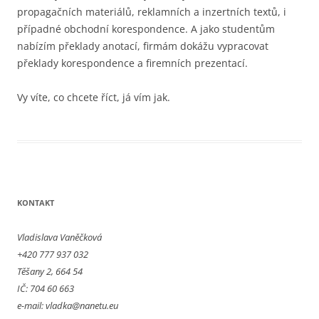
propagačních materiálů, reklamních a inzertních textů, i
případné obchodní korespondence. A jako studentům
nabízím překlady anotací, firmám dokážu vypracovat
překlady korespondence a firemních prezentací.
Vy víte, co chcete říct, já vím jak.
KONTAKT
Vladislava Vaněčková
+420 777 937 032
Těšany 2, 664 54
IČ: 704 60 663
e-mail: vladka@nanetu.eu