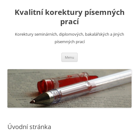
Přejít
k
Kvalitní korektury písemných
obsahu
webu
prací
Korektury seminárních, diplomových, bakalářských a jiných
písemných prací
Menu
Úvodní stránka